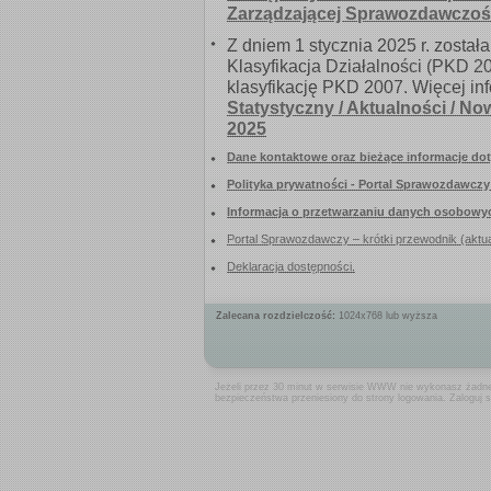
Zalecana rozdzielczość:
1024x768 lub wyższa
Jeżeli przez 30 minut w serwisie WWW nie wykonasz żadneg
bezpieczeństwa przeniesiony do strony logowania. Zaloguj 