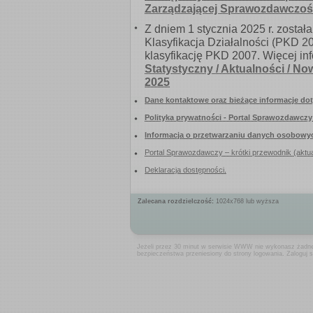
Zalecana rozdzielczość:
1024x768 lub wyższa
Jeżeli przez 30 minut w serwisie WWW nie wykonasz żadneg
bezpieczeństwa przeniesiony do strony logowania. Zaloguj 