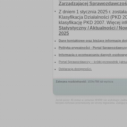
Zalecana rozdzielczość:
1024x768 lub wyższa
Jeżeli przez 30 minut w serwisie WWW nie wykonasz żadneg
bezpieczeństwa przeniesiony do strony logowania. Zaloguj 